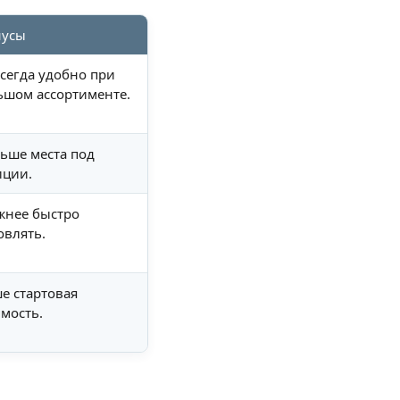
усы
всегда удобно при
ьшом ассортименте.
ьше места под
иции.
жнее быстро
овлять.
е стартовая
мость.