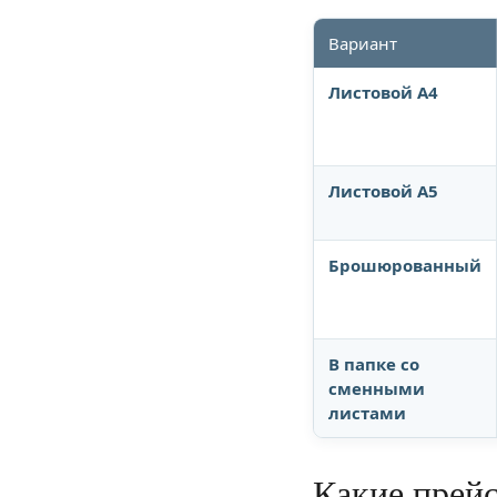
Вариант
Листовой A4
Листовой A5
Брошюрованный
В папке со
сменными
листами
Какие прей