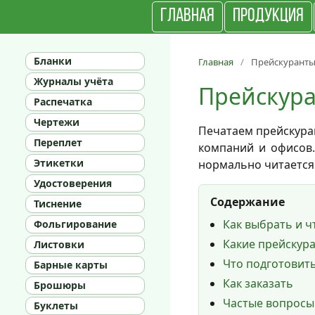
ГЛАВНАЯ
ПРОДУКЦИЯ
Бланки
Главная
Прейскурант
Журналы учёта
Прейскур
Распечатка
Чертежи
Печатаем прейскуран
Переплет
компаний и офисов.
Этикетки
нормально читается 
Удостоверения
Содержание
Тиснение
Как выбрать и ч
Фольгирование
Какие прейскур
Листовки
Что подготовит
Барные карты
Как заказать
Брошюры
Частые вопросы
Буклеты