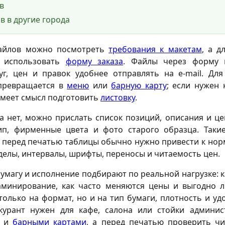
в
в в другие города
файлов можно посмотреть
требования к макетам
, а д
 использовать
форму заказа
. Файлы через форму 
уг, цен и правок удобнее отправлять на e-mail. Дл
 превращается в
меню
или
барную карту
; если нужен
имеет смысл подготовить
листовку
.
а нет, можно прислать список позиций, описания и це
тип, фирменные цвета и фото старого образца. Таки
о перед печатью таблицы обычно нужно привести к но
делы, интервалы, шрифты, переносы и читаемость цен.
умагу и исполнение подбирают по реальной нагрузке: к
аминирование, как часто меняются цены и выгодно л
только на формат, но и на тип бумаги, плотность и уд
скурант нужен для кафе, салона или стойки админис
и
барными картами
, а перед печатью проверить ч