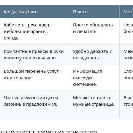
Когда подходит
Плюсы
Мин
Кабинеты, ресепшен,
Просто обновлять
Не 
небольшие прайсы,
и печатать.
бол
стенды.
Компактные прайсы в руки
Удобно держать и
Мен
клиенту или вкладыши.
вкладывать.
поз
Большой перечень услуг
Информация
Сло
или товаров.
выглядит
обн
системнее.
Частые изменения цен и
Меняются только
Выш
сезонные предложения.
нужные страницы.
стои
скуранты можно заказать