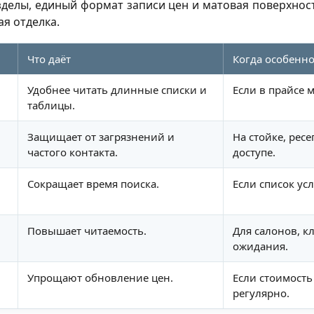
зделы, единый формат записи цен и матовая поверхност
я отделка.
Что даёт
Когда особенно
Удобнее читать длинные списки и
Если в прайсе м
таблицы.
Защищает от загрязнений и
На стойке, рес
частого контакта.
доступе.
Сокращает время поиска.
Если список ус
Повышает читаемость.
Для салонов, к
ожидания.
Упрощают обновление цен.
Если стоимость
регулярно.