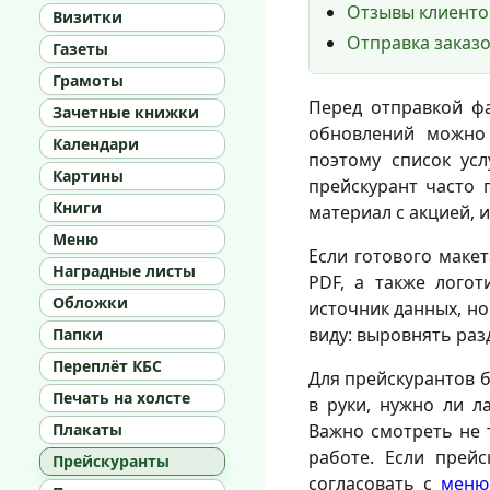
Отзывы клиенто
Визитки
Отправка заказо
Газеты
Грамоты
Перед отправкой 
Зачетные книжки
обновлений можно
Календари
поэтому список усл
Картины
прейскурант часто
Книги
материал с акцией, 
Меню
Если готового макет
Наградные листы
PDF, а также лого
Обложки
источник данных, н
виду: выровнять раз
Папки
Переплёт КБС
Для прейскурантов б
Печать на холсте
в руки, нужно ли л
Плакаты
Важно смотреть не 
работе. Если прей
Прейскуранты
согласовать с
меню