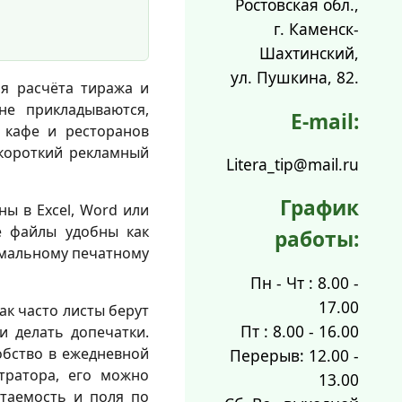
Ростовская обл.,
г. Каменск-
Шахтинский,
ул. Пушкина, 82.
ля расчёта тиража и
не прикладываются,
E-mail:
я кафе и ресторанов
 короткий рекламный
Litera_tip@mail.ru
График
ны в Excel, Word или
е файлы удобны как
работы:
рмальному печатному
Пн - Чт : 8.00 -
17.00
ак часто листы берут
Пт : 8.00 - 16.00
и делать допечатки.
обство в ежедневной
Перерыв: 12.00 -
тратора, его можно
13.00
итаемость и поля по