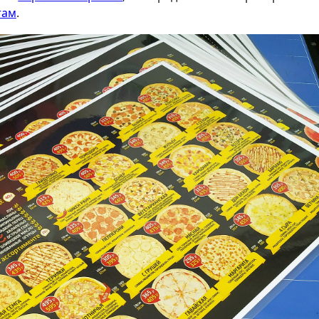
там
.