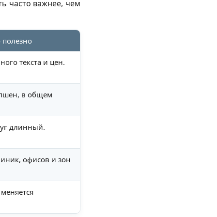
ь часто важнее, чем
 полезно
ного текста и цен.
епшен, в общем
луг длинный.
линик, офисов и зон
 меняется